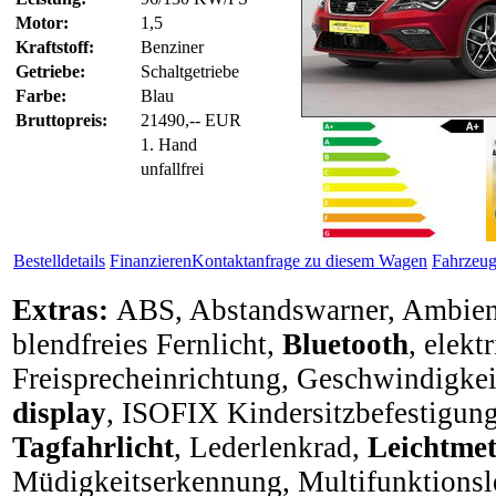
Motor:
1,5
Kraftstoff:
Benziner
Getriebe:
Schaltgetriebe
Farbe:
Blau
Bruttopreis:
21490,-- EUR
1. Hand
unfallfrei
Bestelldetails
Finanzieren
Kontaktanfrage zu diesem Wagen
Fahrzeug
Extras:
ABS, Abstandswarner, Ambient
blendfreies Fernlicht,
Bluetooth
, elekt
Freisprecheinrichtung, Geschwindigkei
display
, ISOFIX Kindersitzbefestigun
Tagfahrlicht
, Lederlenkrad,
Leichtmet
Müdigkeitserkennung, Multifunktionsl