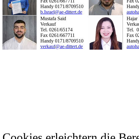
Fax 0261/667711
Fax 0
Handy 0171/8709510
Handy
b.Israel@ae-dittert.de
autoha
Mustafa Said
Hajar
Verkauf
Verka
Tel. 0261/65174
Tel. 
Fax 0261/667711
Fax 0
Handy 0171/8709510
Handy
verkauf@ae-dittert.de
autoha
Cookies erleichtern die Bere