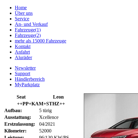
Home
Über uns
Service
An- und Verkauf
Fahrzeuge(1)
Fahrzeuge(2)
mehr als 15000 Fahrzeuge
Kontakt
Anfahrt
Aluräder
Newsletter
Support
Händlerbereich
MyParkplatz
Seat
Leon
++PP+KAM+STHZ++
Aufbau:
5 türig
Ausstattung:
Xcellence
Erstzulassung:
04/2021
Kilometer:
52000
Leistung:
96/130 KW/PS