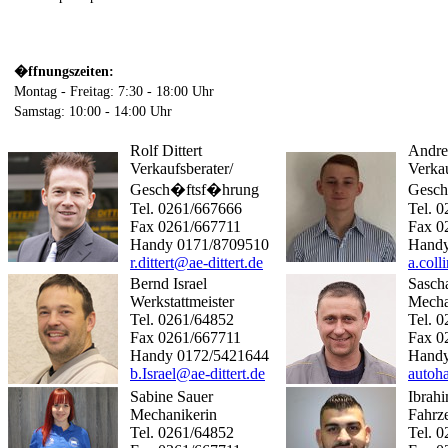
�ffnungszeiten:
Montag - Freitag: 7:30 - 18:00 Uhr
Samstag: 10:00 - 14:00 Uhr
Rolf Dittert
Andre
Verkaufsberater/
Verkau
Gesch�ftsf�hrung
Gesc
Tel. 0261/667666
Tel. 
Fax 0261/667711
Fax 0
Handy 0171/8709510
Handy
r.dittert@ae-dittert.de
a.coll
Bernd Israel
Sasch
Werkstattmeister
Mecha
Tel. 0261/64852
Tel. 
Fax 0261/667711
Fax 0
Handy 0172/5421644
Handy
b.Israel@ae-dittert.de
autoha
Sabine Sauer
Ibrah
Mechanikerin
Fahrz
Tel. 0261/64852
Tel. 